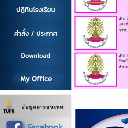
ประก
แต่งต
กรรมก
ประก
รับสม
ตำแห